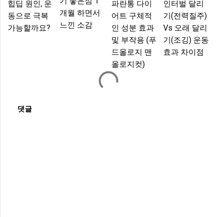
기 좋은점 1
힙딥 원인, 운
파란통 다이
인터벌 달리
개월 하면서
동으로 극복
어트 구체적
기(전력질주)
느낀 소감
가능할까요?
인 성분 효과
Vs 오래 달리
및 부작용 (푸
기(조깅) 운동
드올로지 맨
효과 차이점
올로지컷)
댓글