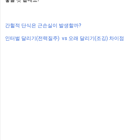
간헐적 단식은 근손실이 발생할까?
인터벌 달리기(전력질주) vs 오래 달리기(조깅) 차이점