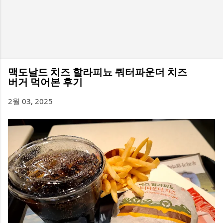
맥도날드 치즈 할라피뇨 쿼터파운더 치즈
버거 먹어본 후기
2월 03, 2025