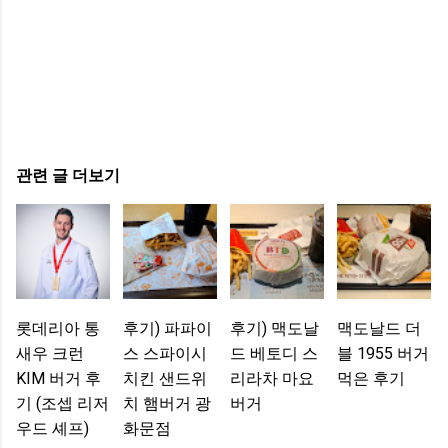
관련 글 더보기
롯데리아 통
후기) 파파이
후기) 맥도날
맥도날드 더
새우 크런
스 스파이시
드 베토디 스
블 1955 버거
KIM 버거 후
치킨 샌드위
리라차 마요
먹은 후기
기 (조셉 리저
치 햄버거 광
버거
우드 셰프)
화문점