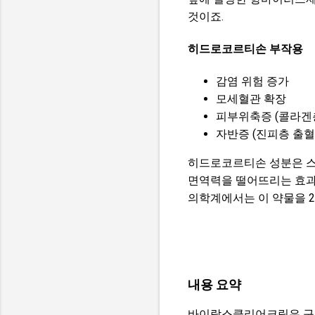
것이죠.
히드로코르티손 부작용
감염 위험 증가
모세혈관 확장
피부위축증 (콜라겐
자반증 (진피층 출혈
히드로코르티손 성분은 스
면역력을 떨어뜨리는 효과
의학계에서는 이 약물을 2
내용 요약
바이락스클리어크림은 구순