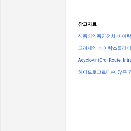
참고자료
식품의약품안전처-바이락스클리
고려제약-바이락스클리어크림 (
Acyclovir (Oral Route, 
하이드로코르티손: 많은 건강