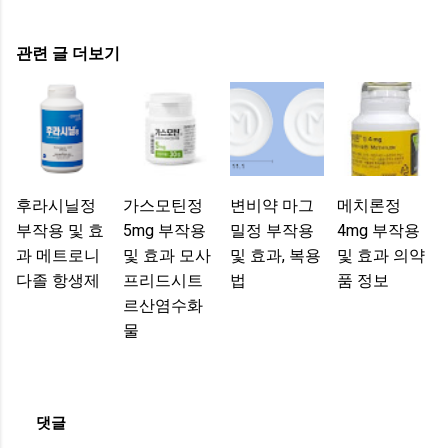
관련 글 더보기
후라시닐정
가스모틴정
변비약 마그
메치론정
부작용 및 효
5mg 부작용
밀정 부작용
4mg 부작용
과 메트로니
및 효과 모사
및 효과, 복용
및 효과 의약
다졸 항생제
프리드시트
법
품 정보
르산염수화
물
댓글