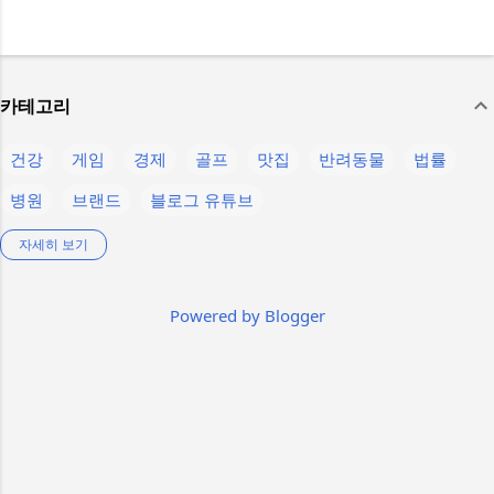
카테고리
건강
게임
경제
골프
맛집
반려동물
법률
병원
브랜드
블로그 유튜브
생활정보
스마트폰
스텔라 블레이드
스포츠
언어
자세히 보기
운동
음식
의약품
인물
제주
제품정보
축구
Powered by Blogger
칼럼
컴퓨터
콘텐츠
햄버거
K-pop