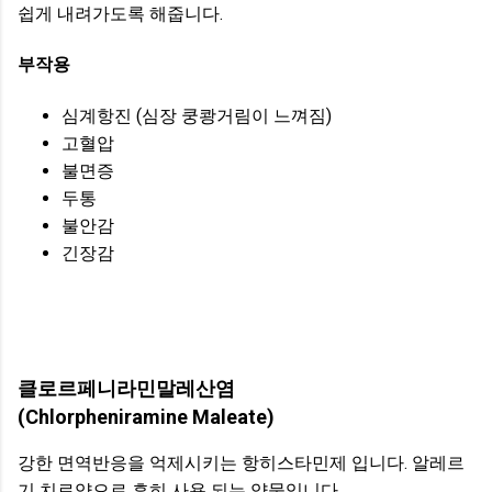
쉽게 내려가도록 해줍니다.
부작용
심계항진 (심장 쿵쾅거림이 느껴짐)
고혈압
불면증
두통
불안감
긴장감
클로르페니라민말레산염
(Chlorpheniramine Maleate)
강한 면역반응을 억제시키는 항히스타민제 입니다. 알레르
기 치료약으로 흔히 사용 되는 약물입니다.