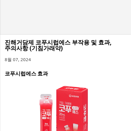
진해거담제 코푸시럽에스 부작용 및 효과,
주의사항 (기침가래약)
8월 07, 2024
코푸시럽에스 효과