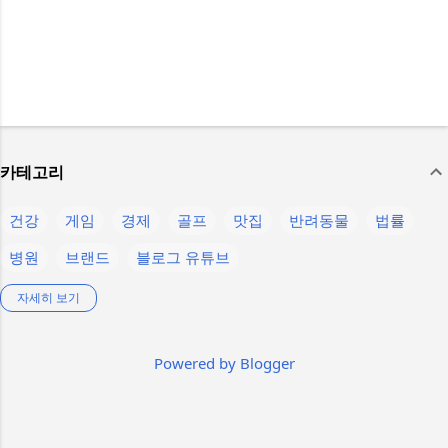
카테고리
건강
게임
경제
골프
맛집
반려동물
법률
병원
브랜드
블로그 유튜브
생활정보
스마트폰
스텔라 블레이드
스포츠
언어
자세히 보기
운동
음식
의약품
인물
제주
제품정보
축구
Powered by Blogger
칼럼
컴퓨터
콘텐츠
햄버거
K-pop