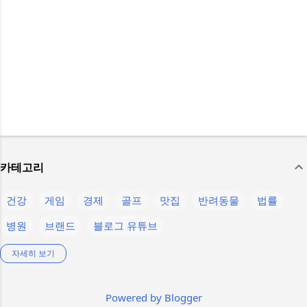
카테고리
건강
게임
경제
골프
맛집
반려동물
법률
병원
브랜드
블로그 유튜브
생활정보
스마트폰
스텔라 블레이드
스포츠
언어
자세히 보기
운동
음식
의약품
인물
제주
제품정보
축구
Powered by Blogger
칼럼
컴퓨터
콘텐츠
햄버거
K-pop