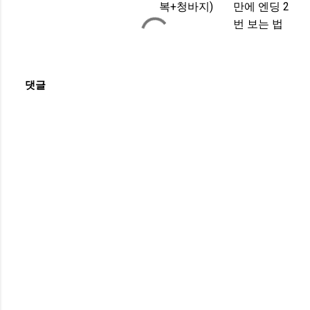
복+청바지)
만에 엔딩 2
번 보는 법
댓글