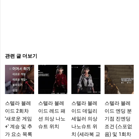
관련 글 더보기
스텔라 블레
스텔라 블레
스텔라 블레
스텔라 블레
이드 2회차
이드 레드 패
이드 데일리
이드 엔딩 분
'새로운 게임
션 의상 나노
세일러 의상
기점 진엔딩
+' 계승 및 추
슈트 위치
나노슈트 위
조건 (스포없
가 요소 목록
치 (세라복 교
음) 및 1회차