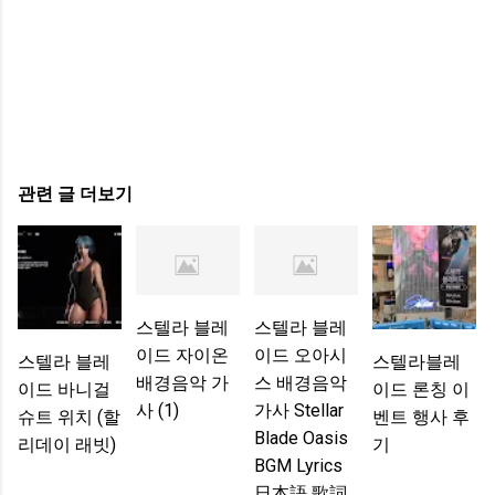
관련 글 더보기
스텔라 블레
스텔라 블레
이드 자이온
이드 오아시
스텔라 블레
스텔라블레
배경음악 가
스 배경음악
이드 바니걸
이드 론칭 이
사 (1)
가사 Stellar
슈트 위치 (할
벤트 행사 후
Blade Oasis
리데이 래빗)
기
BGM Lyrics
日本語 歌詞