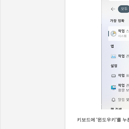
키보드에 '윈도우키'를 누