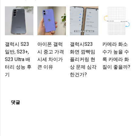
갤럭시 S23
아이폰 갤럭
갤럭시S23
카메라 화소
일반, S23+,
시 중고 가격
화면 깜빡임
수가 높을 수
S23 Ultra 배
시세 차이가
플리커링 현
록 카메라 화
터리 성능 후
큰 이유
상 문제 심각
질이 좋을까?
기
한건가?
댓글