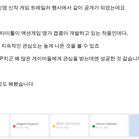
y 플스진영 신작 게임 트레일러 행사에서 같이 공개가 되었는데요.
 타이틀이 액션게임 명가 캡콤이 개발하고 있는 작품인데다,
 지속적인 관심도는 높게 나온 것을 볼 수 있죠.
IP치곤 꽤 많은 게이머들에게 관심을 받는데엔 성공한 것 같습니
교도 해봤습니다.