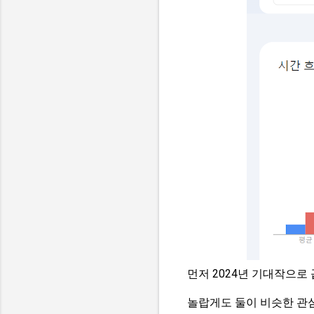
먼저 2024년 기대작으로
놀랍게도 둘이 비슷한 관심