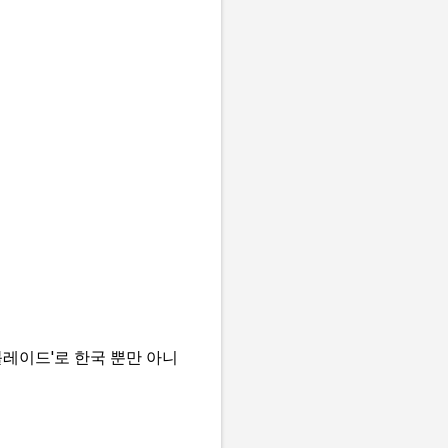
레이드'로 한국 뿐만 아니