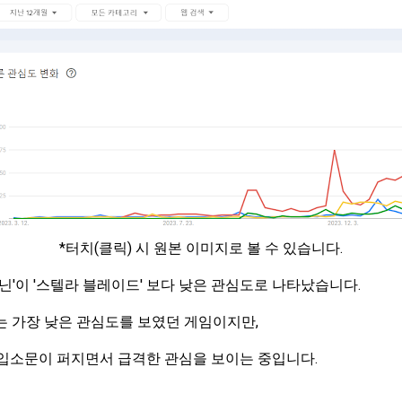
*터치(클릭) 시 원본 이미지로 볼 수 있습니다.
로닌'이 '스텔라 블레이드' 보다 낮은 관심도로 나타났습니다.
는 가장 낮은 관심도를 보였던 게임이지만,
 입소문이 퍼지면서 급격한 관심을 보이는 중입니다.