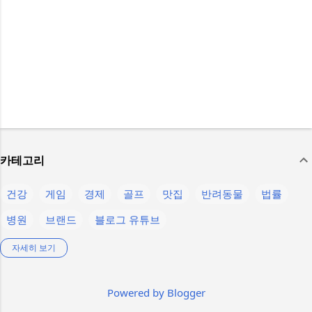
카테고리
건강
게임
경제
골프
맛집
반려동물
법률
병원
브랜드
블로그 유튜브
생활정보
스마트폰
스텔라 블레이드
스포츠
언어
자세히 보기
운동
음식
의약품
인물
제주
제품정보
축구
Powered by Blogger
칼럼
컴퓨터
콘텐츠
햄버거
K-pop