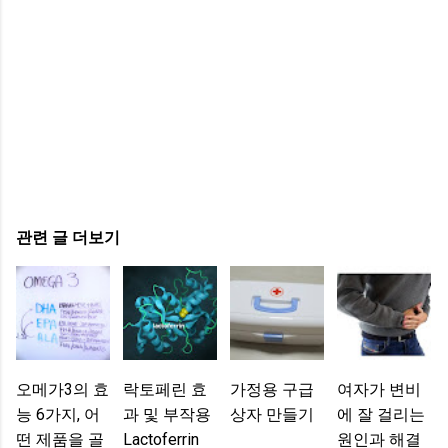
관련 글 더보기
오메가3의 효
락토페린 효
가정용 구급
여자가 변비
능 6가지, 어
과 및 부작용
상자 만들기
에 잘 걸리는
떤 제품을 골
Lactoferrin
원인과 해결