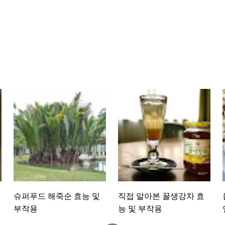
슈퍼푸드 해죽순 효능 및
직접 알아본 꿀생강차 효
부작용
능 및 부작용