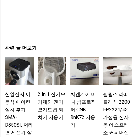
관련 글 더보기
신일전자 이
2 In 1 전기모
씨엔케이 미
필립스 라떼
동식 에어컨
기채와 전기
니 빔프로젝
클래식 2200
설치 후기
모기트랩 퇴
터 CNK
EP2221/43,
SMA-
치기 사용기
RnK72 사용
가정용 전자
D850SI, 저라
기
동 에스프레
면 제습기 살
소 커피머신