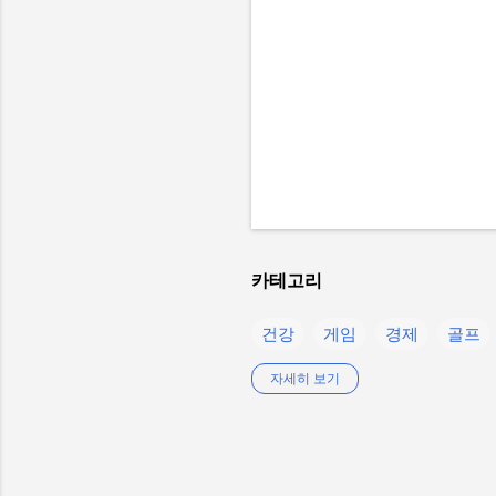
카테고리
건강
게임
경제
골프
생활정보
스마트폰
스텔
자세히 보기
칼럼
컴퓨터
콘텐츠