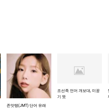
조선족 언어 개보대, 미꿍
기 뜻
존맛탱(JMT) 단어 유래