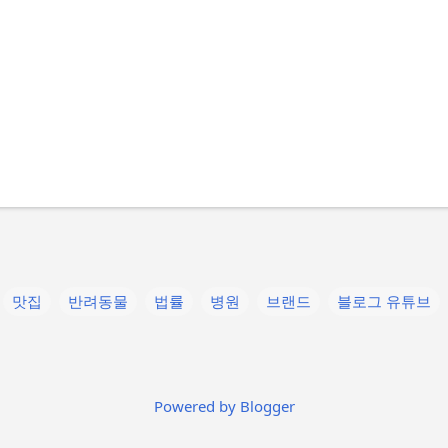
맛집
반려동물
법률
병원
브랜드
블로그 유튜브
라 블레이드
스포츠
언어
운동
음식
의약품
인물
햄버거
K-pop
Powered by Blogger