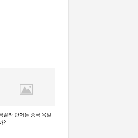
짱꼴라 단어는 중국 욕일
까?