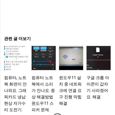
관련 글 더보기
컴퓨터, 노트
컴퓨터 노트
윈도우11 설
구글 크롬 아
북 화면이 안
북에서 소리
치 중 네트워
이콘이 갑자
나와요. 그래
가 안나요. 증
크에 연결 요
기 사라졌어
픽카드 냉납
상 해결방법
구 진행 막힘
요. 해결
현상 자가수
윈도우11 스
해결
리 도전기.
피커 문제.