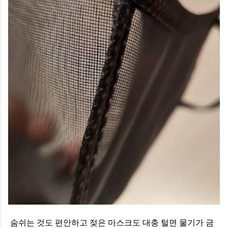
숨쉬는 것도 편안하고 젖은 마스크도 대충 털면 물기가 금