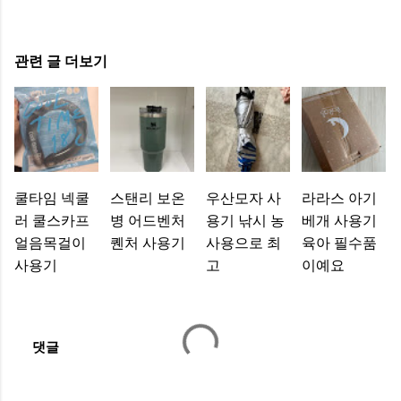
관련 글 더보기
쿨타임 넥쿨
스탠리 보온
우산모자 사
라라스 아기
러 쿨스카프
병 어드벤처
용기 낚시 농
베개 사용기
얼음목걸이
퀜처 사용기
사용으로 최
육아 필수품
사용기
고
이예요
댓글