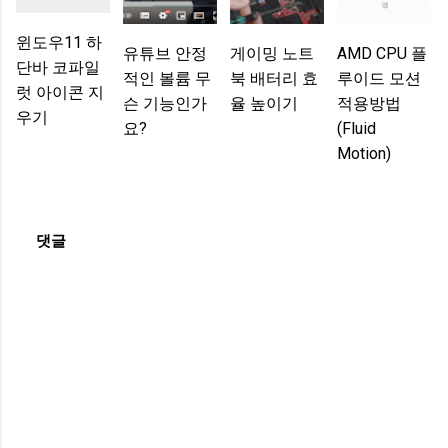
윈도우11 하
유튜브 안정
게이밍 노트
AMD CPU 플
단바 코파일
적인 볼륨 무
북 배터리 효
루이드 모션
럿 아이콘 지
슨 기능인가
율 높이기
적용방법
우기
요?
(fluid
Motion)
댓글