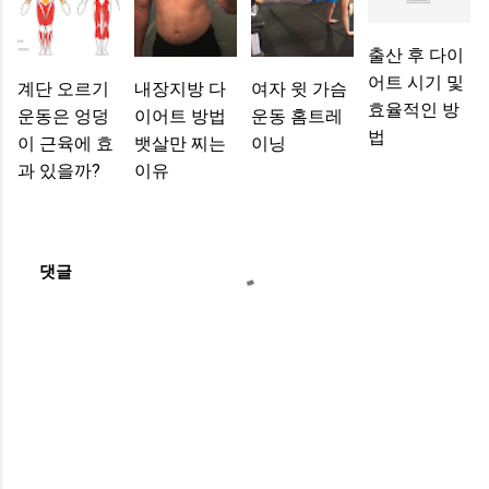
출산 후 다이
어트 시기 및
계단 오르기
내장지방 다
여자 윗 가슴
효율적인 방
운동은 엉덩
이어트 방법
운동 홈트레
법
이 근육에 효
뱃살만 찌는
이닝
과 있을까?
이유
댓글