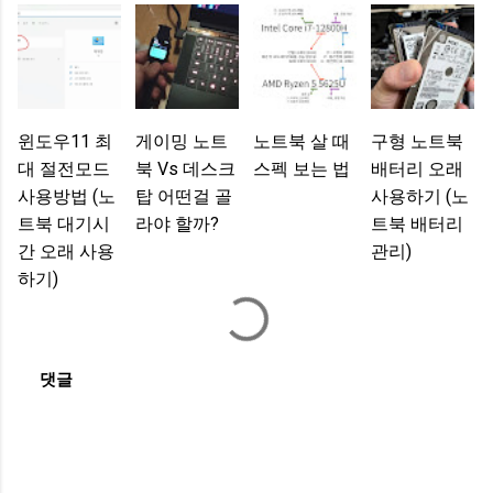
윈도우11 최
게이밍 노트
노트북 살 때
구형 노트북
대 절전모드
북 Vs 데스크
스펙 보는 법
배터리 오래
사용방법 (노
탑 어떤걸 골
사용하기 (노
트북 대기시
라야 할까?
트북 배터리
간 오래 사용
관리)
하기)
댓글