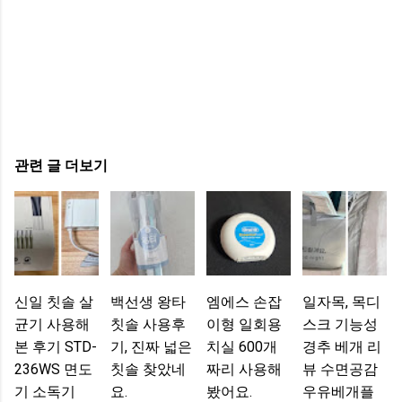
관련 글 더보기
신일 칫솔 살
백선생 왕타
엠에스 손잡
일자목, 목디
균기 사용해
칫솔 사용후
이형 일회용
스크 기능성
본 후기 STD-
기, 진짜 넓은
치실 600개
경추 베개 리
236WS 면도
칫솔 찾았네
짜리 사용해
뷰 수면공감
기 소독기
요.
봤어요.
우유베개플