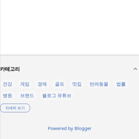
카테고리
건강
게임
경제
골프
맛집
반려동물
법률
병원
브랜드
블로그 유튜브
생활정보
스마트폰
스텔라 블레이드
스포츠
언어
자세히 보기
운동
음식
의약품
인물
제주
제품정보
축구
Powered by Blogger
칼럼
컴퓨터
콘텐츠
햄버거
K-pop