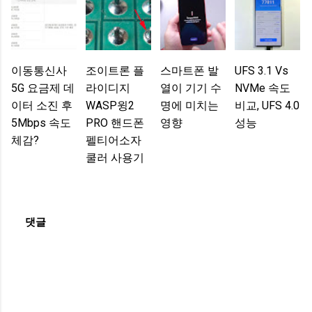
이동통신사
조이트론 플
스마트폰 발
UFS 3.1 Vs
5G 요금제 데
라이디지
열이 기기 수
NVMe 속도
이터 소진 후
WASP윙2
명에 미치는
비교, UFS 4.0
5Mbps 속도
PRO 핸드폰
영향
성능
체감?
펠티어소자
쿨러 사용기
댓글