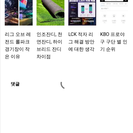
리그 오브 레
인조잔디, 천
LCK 적자 리
KBO 프로야
전드 롤파크
연잔디, 하이
그 해결 방안
구 구단 별 인
경기장이 작
브리드 잔디
에 대한 생각
기 순위
은 이유
차이점
댓글