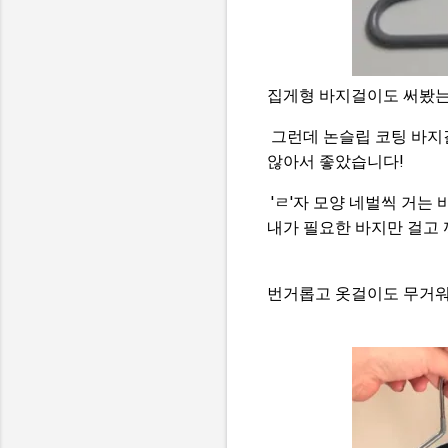
집게형 바지걸이도 써봤는
그런데 논슬립 코팅 바지
않아서 좋았습니다!
'ㄹ'자 모양 네벌씩 거는
내가 필요한 바지만 걸고
번거롭고 옷걸이도 무거워