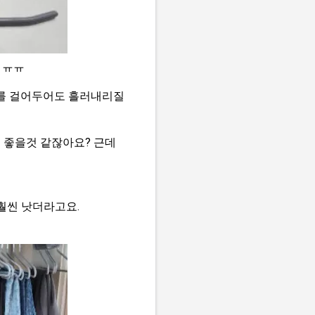
 ㅠㅠ
지를 걸어두어도 흘러내리질
 좋을것 같잖아요? 근데
훨씬 낫더라고요.