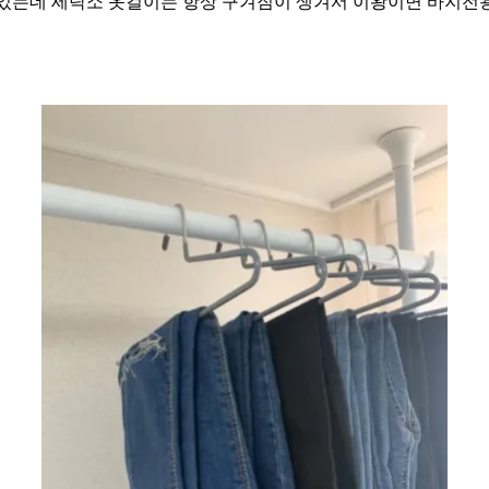
었는데 세탁소 옷걸이는 항상 구겨짐이 생겨서 이왕이면 바지전