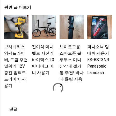
관련 글 더보기
브러쉬리스
접이식 미니
브이로그용
파나소닉 람
임팩드라이
벨로 자전거
스마트폰 블
대쉬 사용기
버, 드릴 추천
바이맥스 20
루투스 미니
ES-BST3NR
밀워키 12V
반티아고 미
삼각대 셀카
Panasonic
충전 임팩트
니 사용기
봉 추천! 바나
Lamdash
드라이버 사
다 튤립 사용
용기
기
댓글