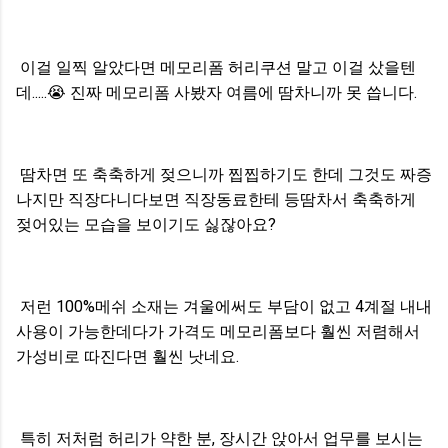
이걸 일찍 알았다면 메모리폼 허리쿠션 말고 이걸 샀을텐
데.....
😭
진짜 메모리폼 사봤자 여름에 땀차니까 못 씁니다.
땀차면 또 축축하게 젖으니까 찝찝하기도 한데 그것도 짜증
나지만 직장다니다보면 직장동료한테 등땀차서 축축하게
젖어있는 모습을 보이기도 싫잖아요?
저런 100%메쉬 소재는 겨울에써도 부담이 없고 4계절 내내
사용이 가능한데다가 가격도 메모리폼보다 훨씬 저렴해서
가성비로 따진다면 훨씬 낫네요.
특히 저처럼 허리가 약한 분, 장시간 앉아서 업무를 보시는