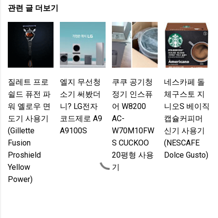
관련 글 더보기
질레트 프로
엘지 무선청
쿠쿠 공기청
네스카페 돌
쉴드 퓨전 파
소기 써봤더
정기 인스퓨
체구스토 지
워 옐로우 면
니? LG전자
어 W8200
니오S 베이직
도기 사용기
코드제로 A9
AC-
캡슐커피머
(Gillette
A9100S
W70M10FW
신기 사용기
Fusion
S CUCKOO
(NESCAFE
Proshield
20평형 사용
Dolce Gusto)
Yellow
기
Power)