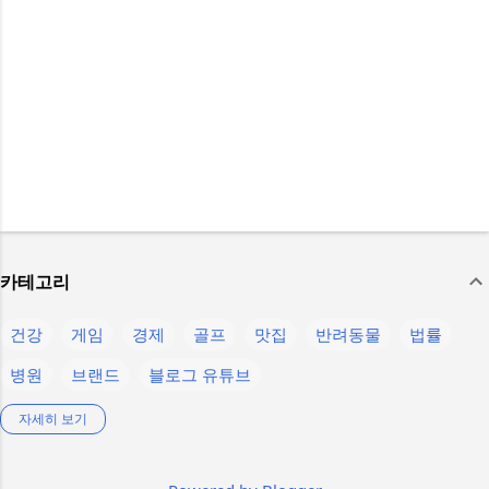
카테고리
건강
게임
경제
골프
맛집
반려동물
법률
병원
브랜드
블로그 유튜브
생활정보
스마트폰
스텔라 블레이드
스포츠
언어
자세히 보기
운동
음식
의약품
인물
제주
제품정보
축구