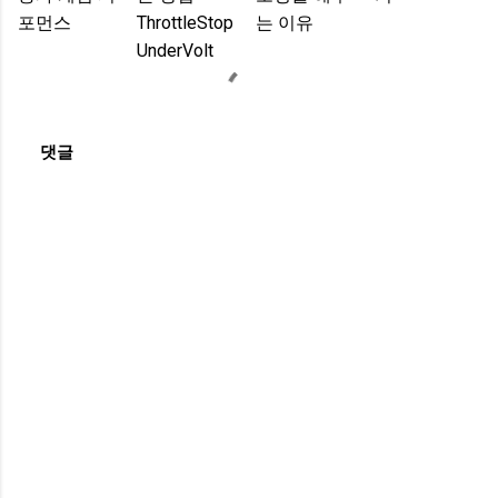
포먼스
ThrottleStop
는 이유
UnderVolt
댓글