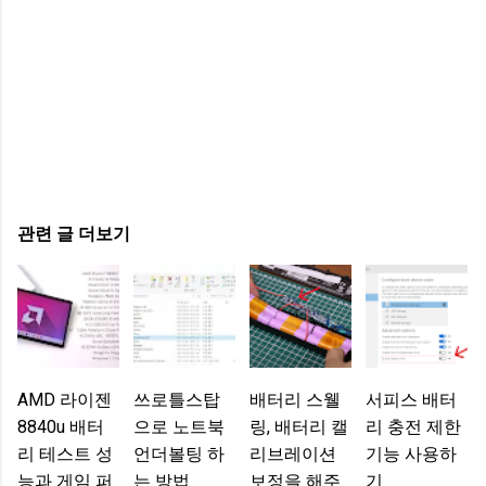
관련 글 더보기
AMD 라이젠
쓰로틀스탑
배터리 스웰
서피스 배터
8840u 배터
으로 노트북
링, 배터리 캘
리 충전 제한
리 테스트 성
언더볼팅 하
리브레이션
기능 사용하
능과 게임 퍼
는 방법
보정을 해주
기