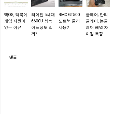
맥OS, 맥북에
라이젠 5세대
RMC GT500
글레어, 안티
게임 지원이
6600U 성능
노트북 쿨러
글레어, 논글
없는 이유
어느정도 일
사용기
레어 패널 차
까?
이점 특징
댓글