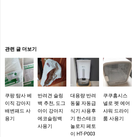
관련 글 더보기
쿠팡 탐사 베
반려견 슬링
대용량 반려
쿠쿠홈시스
이직 강아지
백 추천, 도그
동물 자동급
넬로 펫 에어
배변패드 사
아이 강아지
식기 사용후
샤워 드라이
용기
에코슬링백
기 한스테크
룸 사용기
사용기
놀로지 페토
이 HT-P003