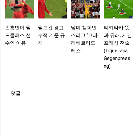
손흥민이 월
월드컵 경고
남미 챔피언
티키타카 뜻
드클래스 선
누적 기준 규
스리그 '코파
과 유래, 게겐
수인 이유
칙
리베르타도
프레싱 전술
레스'
(Tiqui-Taca,
Gegenpressi
Ng)
댓글