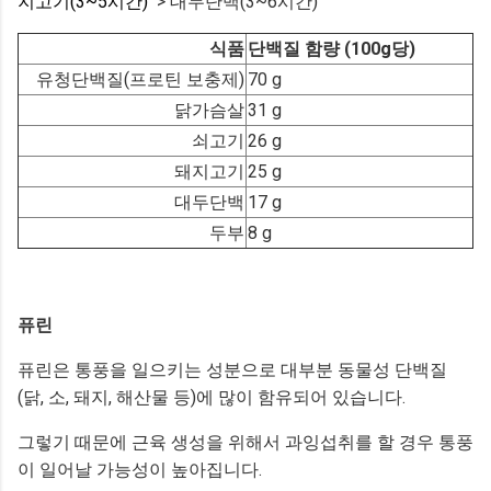
지고기(3~5시간)
> 대두단백(3~6시간)
식품
단백질 함량 (100g당)
유청단백질(프로틴 보충제)
70 g
닭가슴살
31 g
쇠고기
26 g
돼지고기
25 g
대두단백
17 g
두부
8 g
퓨린
퓨린은 통풍을 일으키는 성분으로 대부분 동물성 단백질
(닭, 소, 돼지, 해산물 등)에 많이 함유되어 있습니다.
그렇기 때문에 근육 생성을 위해서 과잉섭취를 할 경우 통풍
이 일어날 가능성이 높아집니다.