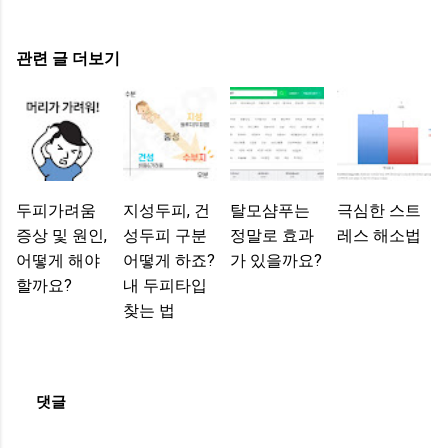
관련 글 더보기
두피가려움
지성두피, 건
탈모샴푸는
극심한 스트
증상 및 원인,
성두피 구분
정말로 효과
레스 해소법
어떻게 해야
어떻게 하죠?
가 있을까요?
할까요?
내 두피타입
찾는 법
댓글