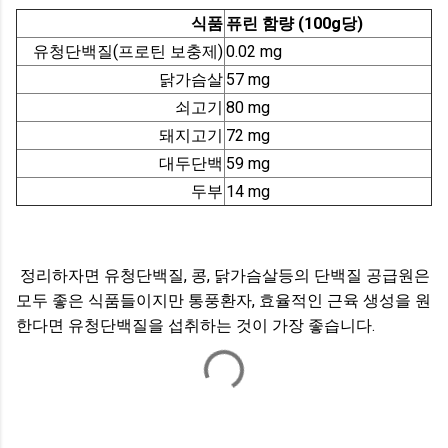
식품
퓨린 함량
(100g당)
유청단백질(프로틴 보충제)
0.02 mg
닭가슴살
57 mg
쇠고기
80 mg
돼지고기
72 mg
대두단백
59 mg
두부
14 mg
정리하자면 유청단백질, 콩, 닭가슴살등의 단백질 공급원은
모두 좋은 식품들이지만 통풍환자, 효율적인 근육 생성을 원
한다면 유청단백질을 섭취하는 것이 가장 좋습니다.