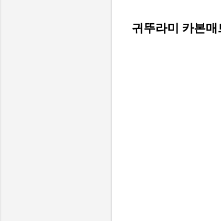
귀뚜라미 카본매트