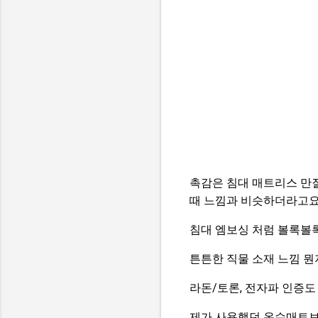
촉감은 침대 매트리스 만
때 느낌과 비슷하더라고요
침대 엠보싱 처럼 볼록볼
튼튼한 직물 소재 느낌 뭔
라돈/토론, 전자파 인증도
제가 사용했던 온수매트보