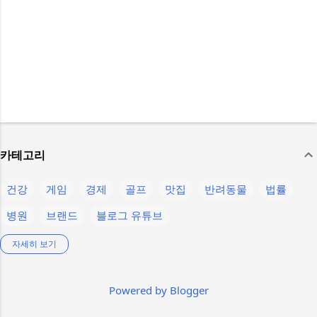
카테고리
건강
게임
경제
골프
맛집
반려동물
법률
병원
브랜드
블로그 유튜브
생활정보
스마트폰
스텔라 블레이드
스포츠
언어
자세히 보기
운동
음식
의약품
인물
제주
제품정보
축구
Powered by Blogger
칼럼
컴퓨터
콘텐츠
햄버거
K-pop