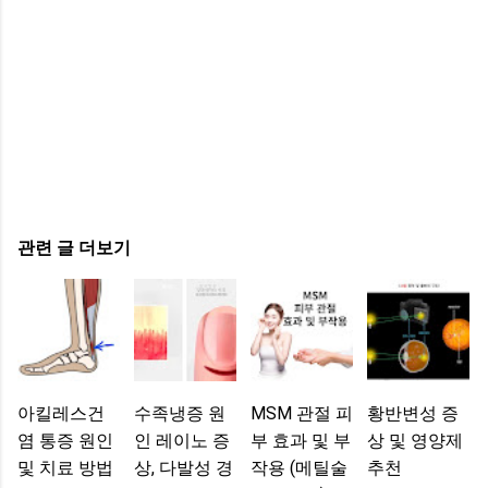
관련 글 더보기
아킬레스건
수족냉증 원
MSM 관절 피
황반변성 증
염 통증 원인
인 레이노 증
부 효과 및 부
상 및 영양제
및 치료 방법
상, 다발성 경
작용 (메틸술
추천