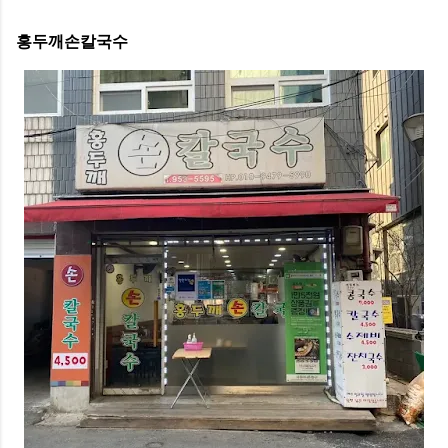
홍두깨손칼국수