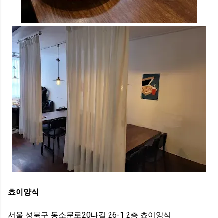
쵸이양식
서울 성북구 동소문로20나길 26-1 2층 쵸이양식