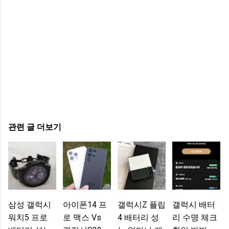
관련 글 더보기
삼성 갤럭시
아이폰14 프
갤럭시Z 플립
갤럭시 배터
워치5 프로
로 맥스 Vs
4 배터리 성
리 수명 체크