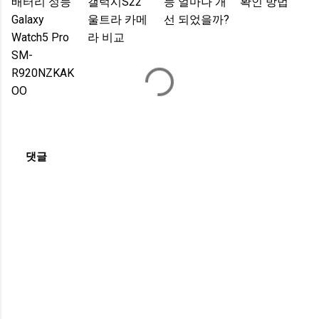
배터리 성능
갤럭시S22
능 얼마나 개
확인 방법
Galaxy
울트라 카메
선 되었을까?
Watch5 Pro
라 비교
SM-
R920NZKAK
OO
댓글