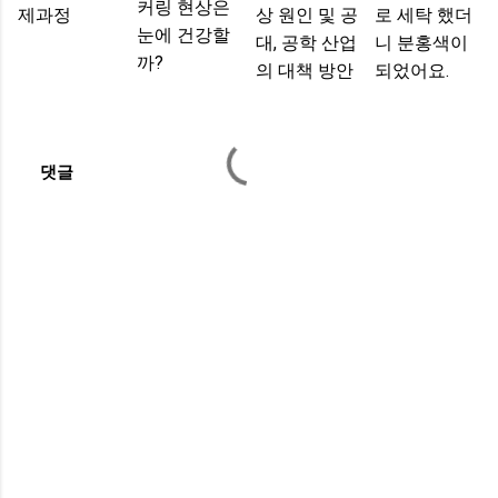
커링 현상은
제과정
상 원인 및 공
로 세탁 했더
눈에 건강할
대, 공학 산업
니 분홍색이
까?
의 대책 방안
되었어요.
댓글