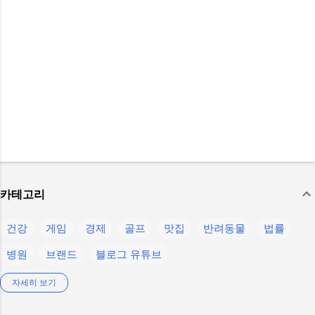
카테고리
건강
게임
경제
골프
맛집
반려동물
법률
병원
브랜드
블로그 유튜브
생활정보
스마트폰
스텔라 블레이드
스포츠
언어
자세히 보기
운동
음식
의약품
인물
제주
제품정보
축구