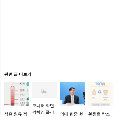
관련 글 더보기
모니터 화면
깜빡임 플리
석유 원유 정
의대 편중 현
흰옷을 락스