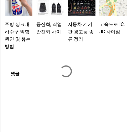
주방 싱크대
등산화, 작업
자동차 계기
고속도로 IC,
하수구 막힘
안전화 차이
판 경고등 종
JC 차이점
원인 및 뚫는
류 정리
방법
댓글