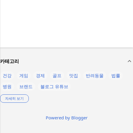
카테고리
건강
게임
경제
골프
맛집
반려동물
법률
병원
브랜드
블로그 유튜브
생활정보
스마트폰
스텔라 블레이드
스포츠
언어
자세히 보기
운동
음식
의약품
인물
제주
제품정보
축구
Powered by Blogger
칼럼
컴퓨터
콘텐츠
햄버거
K-pop