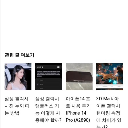
관련 글 더보기
삼성 갤럭시
삼성 갤럭시
아이폰14 프
3D Mark 아
사진 누끼 따
램플러스 기
로 사용 후기
이폰 갤럭시
는 방법
능 어떻게 사
IPhone 14
랜더링 측정
용해야 할까?
Pro (A2890)
에 차이가 있
는가?